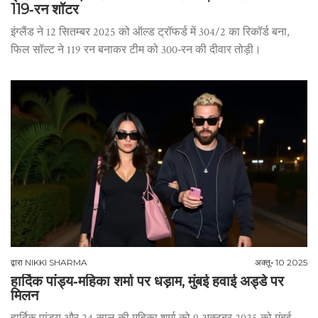
119‑रन शॉटर
इंग्लैंड ने 12 सितम्बर 2025 को ऑल्ड ट्रॉफर्ड में 304/2 का रिकॉर्ड बना,
फिल सॉल्ट ने 119 रन बनाकर टीम को 300‑रन की दीवार तोड़ी।
द्वारा
NIKKI SHARMA
अक्तू॰ 10 2025
हार्दिक पांड्य‑महिका शर्मा पर धड़ाम, मुंबई हवाई अड्डे पर
मिलन