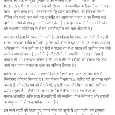
मौसम की शर्तों से जुड़ी चुनौतियों का सामना करता है – जैसे हालिया
RCB‑CSK मैच में 78% बारिश की संभावना ने प्ले‑ऑफ़ के ऍडवांटेज को बदल
दिया। इसी तरह
ICC
,
इंटरनेशनल क्रिकेट काउंसिल, जो वैश्विक नियम,
रैंकिंग और वर्ल्ड कप जैसे बड़े टूर्नामेंट का आयोजन करता है
का निर्णय कई
देशों की टीमों के शेड्यूल को आकार देता है। ये दो संस्थाएँ मिलकर क्रिकेट
को स्थानीय स्टेडियम से लेकर अंतर्राष्ट्रीय मंच तक जोड़ती हैं।
जब बात महिला क्रिकेट की आती है, तो
महिला क्रिकेट
,
एक तेजी से बढ़ती
शाखा जिसका दर्शक वर्ग और प्रतिस्पर्धा दोनों में इजाफ़ा हो रहा है
का उल्लेख
अनिवार्य है। बेथ मूनी का 57 गेंदों में शतक या राधा यादव की सटीक कैच जैसे
पलों ने दर्शकों को नई ऊर्जा दी है और टीमों की रणनीति को बदल दिया है।
महिला टी‑20 श्रृंखला जीतने वाली भारत टीम ने दर्शकों को बताया कि तेज़
फॉर्म और दबाव संभालना खेल का अभिन्न हिस्सा है।
बारिश का प्रभाव, जिसे अक्सर "वेदर‑इम्पैक्ट" कहा जाता है, क्रिकेट में
निर्णायक भूमिका निभाता है। जब मौसम विभाग 78% बारिश की संभावना जारी
करता है, तो स्टेडियम की तैयारियों, ड्यूटी चार्ज और पिच की गति सभी पर
असर पड़ता है – जैसे IPL 2025 के मैच में देखा गया। इस तरह का
मौसम‑आधारित अस्थिरता खिलाड़ियों की प्लानिंग, पिच मैनेजमेंट और दर्शकों
के अनुभव को सीधे प्रभावित करती है।
इन सभी तत्वों को देखते हुए, हमारे नीचे की सूची में आप पाएँगे: रेन‑इम्पैक्ट