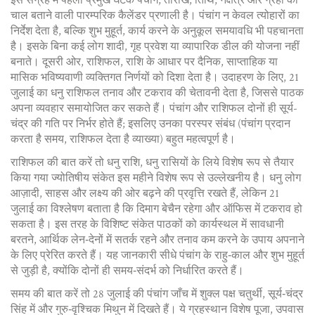
इस संग्रह में पहला प्रमुख घटक
पंचांग
,
तारीख, तिथि, नक्षत्र और ग्रहों की
चाल बताने वाली पारम्परिक कैलेंडर प्रणाली
है। पंचांग न केवल त्योहारों का
निर्देश देता है, बल्कि
शुभ मुहूर्त
,
कार्य करने के अनुकूल समयावधि
भी पहचानता
है। इसके बिना कई लोग शादी, गृह प्रवेश या व्यापारिक डील की योजना नहीं
बनाते। दूसरी ओर,
राशिफल
,
राशि के आधार पर दैनिक, साप्ताहिक या
मासिक भविष्यवाणी
व्यक्तिगत निर्णयों को दिशा देता है। उदाहरण के लिए, 21
जुलाई का धनु राशिफल तनाव और टकराव की चेतावनी देता है, जिससे पाठक
अपना व्यवहार समायोजित कर सकते हैं। पंचांग और राशिफल दोनों ही सूर्य-
चंद्र की गति पर निर्भर होते हैं; इसलिए उनका परस्पर संबंध (पंचांग प्रदान
करता है समय, राशिफल देता है व्याख्या) बहुत महत्वपूर्ण है।
राशिफल की बात करें तो
धनु राशि
,
धनु रासियों के लिये विशेष रूप से तैयार
किया गया ज्योतिषीय संकेत
इस महीने विशेष रूप से उल्लेखनीय है। धनु लोग
आज़ादी, साहस और लक्ष्य की ओर बढ़ने की प्रवृत्ति रखते हैं, लेकिन 21
जुलाई का विश्लेषण बताता है कि दिमाग बेचैन रहेगा और ऑफिस में टकराव हो
सकता है। इस तरह के विशिष्ट संकेत पाठकों को कार्यस्थल में सावधानी
बरतने, आर्थिक लेन‑देनों में सतर्क रहने और तनाव कम करने के उपाय अपनाने
के लिए प्रेरित करते हैं। यह जानकारी सीधे पंचांग के राहु‑काल और शुभ मुहूर्त
से जुड़ी है, क्योंकि दोनों ही समय‑संदर्भ को निर्धारित करते हैं।
समय की बात करें तो 28 जुलाई की पंचांग जाँच में शुक्ल पक्ष चतुर्थी, सूर्य‑चंद्र
सिंह में और गुरु‑वृश्चिक मिथुन में दिखते हैं। ये ग्रहस्थान विशेष पूजा, उपवास