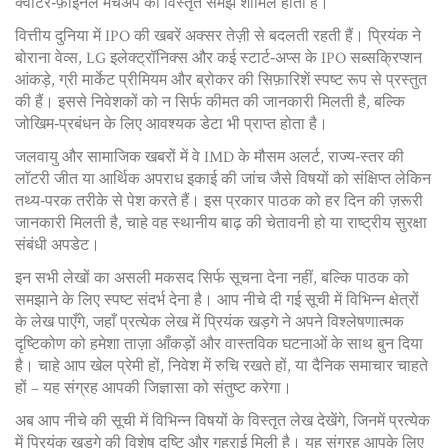
क्वार्टर‑फ़ाइनल मेचअप की विस्तृत समझ शामिल होती है।
वित्तीय दुनिया में IPO की खबरें अक्सर तेज़ी से बदलती रहती हैं। प्रियंक ने
बोराना वेव्स, LG इलेक्ट्रॉनिक्स और कई स्टार्ट‑अप्स के IPO सब्सक्रिप्शन
आंकड़े, ग्री मार्केट प्रीमियम और ब्रोकर की सिफ़ारिशें स्पष्ट रूप से प्रस्तुत
की हैं। इससे निवेशकों को न सिर्फ कीमत की जानकारी मिलती है, बल्कि
जोखिम‑प्रबंधन के लिए आवश्यक डेटा भी प्राप्त होता है।
जलवायु और सामाजिक खबरों में वे IMD के मौसम अलर्ट, राज्य‑स्तर की
लॉटरी जीत या आर्थिक अपराध इकाई की जांच जैसे विषयों को संक्षिप्त लेकिन
तथ्य‑परक तरीके से पेश करते हैं। इस प्रकार पाठक को हर दिन की ज़रूरी
जानकारी मिलती है, चाहे वह स्थानीय बाढ़ की चेतावनी हो या राष्ट्रीय सुरक्षा
संबंधी अपडेट।
इन सभी लेखों का असली मकसद सिर्फ सूचना देना नहीं, बल्कि पाठक को
समझाने के लिए स्पष्ट संदर्भ देना है। आप नीचे दी गई सूची में विभिन्न क्षेत्रों
के लेख पाएँगे, जहाँ प्रत्येक लेख में प्रियंक खड़गे ने अपने विश्लेषणात्मक
दृष्टिकोण को हमेशा ताज़ा आँकड़ों और वास्तविक घटनाओं के साथ बुन दिया
है। चाहे आप खेल प्रेमी हों, निवेश में रुचि रखते हों, या दैनिक समाचार चाहते
हों – यह संग्रह आपकी जिज्ञासा को संतुष्ट करेगा।
अब आप नीचे की सूची में विभिन्न विषयों के विस्तृत लेख देखेंगे, जिनमें प्रत्येक
में प्रियंक खड़गे की विशेष दृष्टि और गहराई मिली है। यह संग्रह आपके लिए