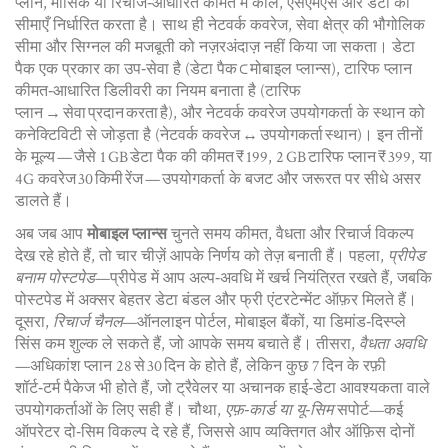
प्लान
,
मासिक या रिचार्ज‑आधारित कीमत में कॉल, एसएमएस और डेटा की
सीमाएँ निर्धारित करता है
। साथ ही
नेटवर्क कवरेज
,
सेवा क्षेत्र की भौगोलिक
सीमा और सिग्नल की मजबूती
को नज़रअंदाज़ नहीं किया जा सकता। डेटा
पैक एक प्रकार का उप‑सेवा है (डेटा पैक ⊂ मोबाइल प्लान्स), टारिफ प्लान
कीमत‑आधारित डिलीवरी का नियम बनाता है (टारिफ
प्लान → सेवा प्रदान करता है), और नेटवर्क कवरेज उपयोगकर्ता के स्थान को
कनेक्टिविटी से जोड़ता है (नेटवर्क कवरेज ↔ उपयोगकर्ता स्थान)। इन तीनों
के मूल्य — जैसे 1 GB डेटा पैक की कीमत ₹ 199, 2 GB टारिफ प्लान ₹ 399, या
4G कवरेज 30 किमी रेंज — उपयोगकर्ता के बजट और जरूरत पर सीधे असर
डालते हैं।
अब जब आप
मोबाइल प्लान्स
चुनते समय कीमत, वैधता और रिचार्ज विकल्प
देख रहे होते हैं, तो चार चीज़ें आपके निर्णय को तेज़ बनाती हैं। पहला,
प्रीपेड
बनाम पोस्टपेड
—प्रीपेड में आप अल्प‑अवधि में खर्च नियंत्रित रखते हैं, जबकि
पोस्टपेड में अक्सर बेहतर डेटा बंडल और फ्री एंटरटेन्मेंट ऑफ़र मिलते हैं।
दूसरा,
रिचार्ज चैनल
—ऑनलाइन पोर्टल, मोबाइल बैंकों, या डिमांड‑दिस्प्ले
सिंस कम शुल्क ले सकते हैं, जो आपके समय बचाते हैं। तीसरा,
वैधता अवधि
—अधिकांश प्लान 28 से 30 दिन के होते हैं, लेकिन कुछ 7 दिन के रफ़ी
शॉर्ट‑टर्म पैकेज भी होते हैं, जो ट्रैवेलर या अचानक हाई‑डेटा आवश्यकता वाले
उपयोगकर्ताओं के लिए सही हैं। चौथा,
एफ़‑कार्ड या यू‑सिम
सपोर्ट—कई
ऑपरेटर दो‑सिम विकल्प दे रहे हैं, जिससे आप व्यक्तिगत और ऑफ़िस दोनों