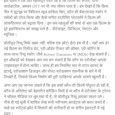
इस संबंध में एक और महत्वपूर्ण तथ्य यह है कि फिल्म की संगीत, यानी
साउंडट्रैक, अक्सर OTT पर भी नया जीवन पाता है। हम देखते हैं कि किस
गीत ने यूट्यूब पर मिलियन व्यूज़ हासिल किए, कौन सी बैकग्राउंड स्कोर ने
दर्शकों को एंगेज किया और कैसे संगीत स्ट्रीमिंग प्लेटफ़ॉर्म ने फ़िल्म की
लोकप्रियता को बढ़ावा दिया। इन सब पहलुओं की चर्चा से आप एक फ़िल्म के
पूरे इकोसिस्टम को समझ पाते हैं – सैटेलाइट, डिजिटल, थिएटर और
म्यूजिक।
बॉलीवुड रिव्यू सिर्फ खबर नहीं, बल्कि एक छोटा डेटा हब भी है। यहाँ आप हर
नई फ़िल्म का रिलीज़ डेट, प्री‑ऑर्डर टिकट की कीमत, प्री‑शोरिंग के
साथ‑साथ रिव्यू स्कोर (जैसे Rotten Tomatoes या IMDb) देख सकते हैं।
इन आँकड़ों को देखकर आप तय कर सकते हैं कि कौन सा प्रोजेक्ट आपके
टाइमलाइन में होना चाहिए। साथ ही हम नियमित रूप से स्टार कास्ट के
इंटर्व्यू, प्रोडक्शन डिज़ाइन और पोस्ट‑प्रोडक्शन तकनीक के बारे में भी
लिखते हैं, जिससे फ़िल्म निर्माण की पूरी प्रक्रिया आपके सामने खुलती है।
अगर आप यह जानना चाहते हैं कि इस हफ़्ते कौन‑सी फ़िल्में पॉपुलर हो रही हैं,
कौन‑से अभिनेता को बेहतरीन ब्रीफ़िंग मिली है या कौन से प्रोजेक्ट के ट्रेलर
ने सोशल मीडिया पर धूम मचा दी है, तो बॉलीवुड रिव्यू आपका पहला पते।
नीचे दी गई सूची में शामिल लेख सभी नवीनतम अपडेट्स को कवर करते हैं –
चाहे वह स्पोर्ट्स‑इवेंट में सितारों की भागीदारी हो या संगीत इंडस्ट्री में नई
लहर।