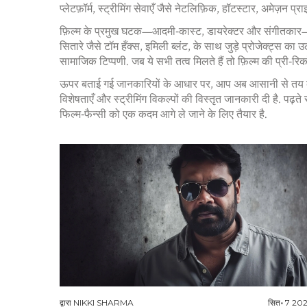
प्लेटफ़ॉर्म
,
स्ट्रीमिंग सेवाएँ जैसे नेटलिफ़िक, हॉटस्टार, अमेज़न प्
फ़िल्म के प्रमुख घटक—आदमी‑कास्ट, डायरेक्टर और संगीतकार—भी 
सितारे जैसे टॉम हँक्स, इमिली ब्लंट, के साथ जुड़े प्रोजेक्ट्स क
सामाजिक टिप्पणी. जब ये सभी तत्व मिलते हैं तो फ़िल्म की प्री‑र
ऊपर बताई गई जानकारियों के आधार पर, आप अब आसानी से तय कर सकत
विशेषताएँ और स्ट्रीमिंग विकल्पों की विस्तृत जानकारी दी है. पढ
फिल्म‑फैन्सी को एक कदम आगे ले जाने के लिए तैयार है.
द्वारा
NIKKI SHARMA
सित॰ 7 20