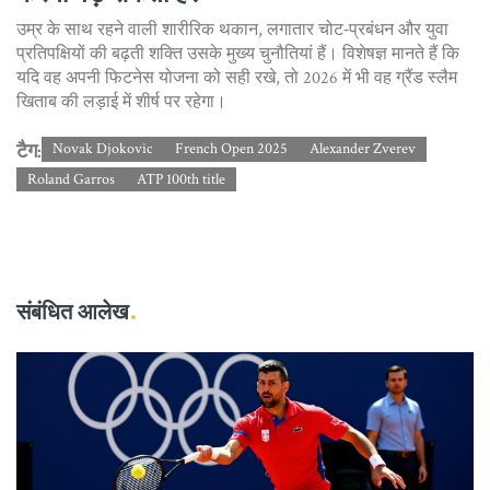
उम्र के साथ रहने वाली शारीरिक थकान, लगातार चोट‑प्रबंधन और युवा
प्रतिपक्षियों की बढ़ती शक्ति उसके मुख्य चुनौतियां हैं। विशेषज्ञ मानते हैं कि
यदि वह अपनी फिटनेस योजना को सही रखे, तो 2026 में भी वह ग्रैंड स्लैम
खिताब की लड़ाई में शीर्ष पर रहेगा।
टैग:
Novak Djokovic
French Open 2025
Alexander Zverev
Roland Garros
ATP 100th title
संबंधित आलेख