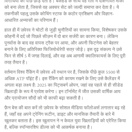
विरोधियों को पीछे छोड़ देती है। बैकहैंड के साथ वह रैली में दक्षिणावर्त मौकों
को बना लेता है, जिससे वह अक्सर सेट को जल्दी समाप्त कर देता है। ये
तकनीकी पहलू उसके कोचिंग स्टाफ के कठोर प्रशिक्षण और विज्ञान-
आधारित अभ्यासों का परिणाम हैं।
हाल ही में ज़वेरव ने चोटों से जुड़ी चुनौतियों का सामना किया, विशेषकर उसके
कोहनी में दर्द जो पिछले सीज़न में दो बार सर्जरी का कारण बना। लेकिन
पुनर्वास के बाद वह वापस ट्रैक पर आया, और अपनी फिटनेस को बेहतर
बनाने के लिए अतिरिक्त फिजियोथेरेपी सत्र जोड़े। इस दृढ़ संकल्प ने उसे
फिर से शीर्ष 5 में जगह दिलाई, और वह अब आगामी क्वालिफायर्स के लिए पूरी
तरह तैयार है।
वर्तमान विश्व रैंकिंग में ज़वेरव 4वें स्थान पर है, जिसके पीछे कुल 5500 से
अधिक ATP पॉइंट हैं। इस रैंकिंग को कायम रखने के लिए उसे कैलेंडर में
अगला बड़ा लक्ष्य है: 2025 का पिट्सबर्ग ओपन, जहां वह पहले से ही सीडेड
खिलाड़ी के रूप में प्रवेश करेगा। इन टॉर्नामेंट में जीत उसकी वार्षिक आय
और प्रायोजन सौदों को भी काफी बढ़ा सकती है।
फ़ैन बेस की बात करें तो ज़वेरव के सोशल मीडिया फॉलोअर्स लगातार बढ़ रहे
हैं, जहाँ वह अपने ट्रेनिंग रूटीन, डाइट और मानसिक तैयारी के बारे में
खुलकर बताता है। इस खुलापन ने न केवल युवा खिलाड़ियों को प्रेरित किया
है, बल्कि स्पॉन्सरशिप डील्स को भी आकर्षक बनाया है।