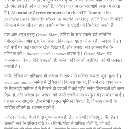
जैसे ही हम
ATP Tour
,
प्रमुख पेशेवर पुरुष टेनिस सर्किट जहाँ 30 से अधिक
टॉर्नामेंट होते हैं
की बात करते हैं, ज़वेरव का नाम अक्सर शीर्ष स्थान में आता
है।
Alexander Zverev competes in the ATP Tour
and his
performances directly affect his world ranking. ATP Tour के पॉइंट
सिस्टम में हर जीत या हार उसके भविष्य के एंट्री को निर्धारित करती है।
एक और अहम पहलू
Grand Slam
,
टेनिस के चार सबसे बड़े टॉर्नामेंट
(ऑस्ट्रेलिया ओपन, फ्रेंच ओपन, विंबलडन, यूएस ओपन)
हैं। ज़वेरव ने इन
बड़े मंचों पर कई यादगार खेल दिखाए हैं, और उनका सर्व अक्सर मैच के
परिणाम को
influences match outcomes
करता है। Grand Slam पर
सफलता न केवल रैंकिंग बढ़ाती है, बल्कि करियर की प्रतिष्ठा को भी मजबूत
बनाती है।
जर्मन टेनिस का इतिहास भी ज़वेरव के सफर से घनिष्ठ रूप से जुड़ा हुआ है।
German tennis
,
जर्मनी में टेनिस की विकास यात्रा, जिसमें कई विश्व स्तर
के खिलाड़ी शामिल हैं
ने पिछले दो दशकों में कई ग्रैंड स्लैम विजेताओं को जन्म
दिया है, और ज़वेरव इस परंपरा को जारी रखने वाला प्रमुख चेहरा बन गया है।
वह अक्सर राष्ट्रीय टीम में भी प्रमुख भूमिका निभाता है, जिससे जर्मनी के
डॉबॉल जीतने के अवसर बढ़ते हैं।
ज़वेरव की खेल शैली में दो मुख्य स्तम्भ हैं: तेज़ सर्व और पॉवरफ़ुल बैकहैंड।
उसकी सर्व के औसत गति 230 किमी/घंटा से अधिक होती है, जो कई