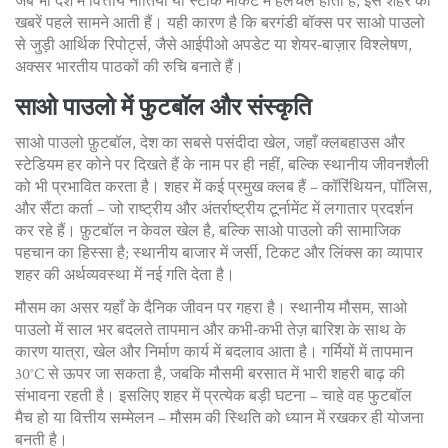
जब भी देश में वित्तीय नीतियों या स्टॉक मार्केट में हलचल होती है, इस शहर की
खबरें पहले सामने आती हैं। यही कारण है कि बरगंडी बॉक्स पर साओ पाउलो
से जुड़ी आर्थिक रिपोर्ट्स, जैसे आईपीओ अपडेट या शेयर‑बाज़ार विश्लेषण,
अक्सर भारतीय पाठकों की रुचि बनाते हैं।
साओ पाउलो में फुटबॉल और संस्कृति
साओ पाउलो
फ़ुटबॉल
,
देश का सबसे पसंदीदा खेल, जहाँ क्लबहाउस और
स्टेडियम हर कोने पर दिखते हैं
के नाम पर ही नहीं, बल्कि स्थानीय जीवनशैली
को भी प्रभावित करता है। शहर में कई प्रमुख क्लब हैं – कॉरिंथियन, पॉलिस,
और सैंटा कर्ता – जो राष्ट्रीय और अंतर्राष्ट्रीय टूर्नामेंट में लगातार प्रदर्शन
कर रहे हैं। फ़ुटबॉल न केवल खेल है, बल्कि साओ पाउलो की सामाजिक
पहचान का हिस्सा है; स्थानीय बाजार में जर्सी, टिकट और लिंक्स का व्यापार
शहर की अर्थव्यवस्था में नई गति देता है।
मौसम का असर यहाँ के दैनिक जीवन पर गहरा है।
स्थानीय मौसम
,
साओ
पाउलो में साल भर बदलते तापमान और कभी‑कभी तेज़ बारिश के साथ
के
कारण यात्रा, खेल और निर्माण कार्य में बदलाव आता है। गर्मियों में तापमान
30°C से ऊपर जा सकता है, जबकि मौसमी बरसात में भारी शहरी बाढ़ की
संभावना रहती है। इसलिए शहर में प्रत्येक बड़ी घटना – चाहे वह फुटबॉल
मैच हो या वित्तीय सम्मेलन – मौसम की स्थिति को ध्यान में रखकर ही योजना
बनती है।