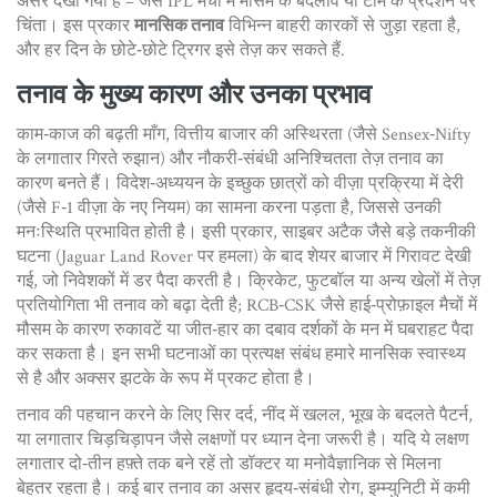
असर देखा गया है – जैसे IPL मैचों में मौसम के बदलाव या टीम के प्रदर्शन पर
चिंता। इस प्रकार
मानसिक तनाव
विभिन्न बाहरी कारकों से जुड़ा रहता है,
और हर दिन के छोटे‑छोटे ट्रिगर इसे तेज़ कर सकते हैं.
तनाव के मुख्य कारण और उनका प्रभाव
काम‑काज की बढ़ती माँग, वित्तीय बाजार की अस्थिरता (जैसे Sensex‑Nifty
के लगातार गिरते रुझान) और नौकरी‑संबंधी अनिश्चितता तेज़ तनाव का
कारण बनते हैं। विदेश‑अध्ययन के इच्छुक छात्रों को वीज़ा प्रक्रिया में देरी
(जैसे F‑1 वीज़ा के नए नियम) का सामना करना पड़ता है, जिससे उनकी
मनःस्थिति प्रभावित होती है। इसी प्रकार, साइबर अटैक जैसे बड़े तकनीकी
घटना (Jaguar Land Rover पर हमला) के बाद शेयर बाजार में गिरावट देखी
गई, जो निवेशकों में डर पैदा करती है। क्रिकेट, फुटबॉल या अन्य खेलों में तेज़
प्रतियोगिता भी तनाव को बढ़ा देती है; RCB‑CSK जैसे हाई‑प्रोफ़ाइल मैचों में
मौसम के कारण रुकावटें या जीत‑हार का दबाव दर्शकों के मन में घबराहट पैदा
कर सकता है। इन सभी घटनाओं का प्रत्यक्ष संबंध हमारे मानसिक स्वास्थ्य
से है और अक्सर झटके के रूप में प्रकट होता है।
तनाव की पहचान करने के लिए सिर दर्द, नींद में खलल, भूख के बदलते पैटर्न,
या लगातार चिड़चिड़ापन जैसे लक्षणों पर ध्यान देना जरूरी है। यदि ये लक्षण
लगातार दो‑तीन हफ़्ते तक बने रहें तो डॉक्टर या मनोवैज्ञानिक से मिलना
बेहतर रहता है। कई बार तनाव का असर हृदय‑संबंधी रोग, इम्म्युनिटी में कमी