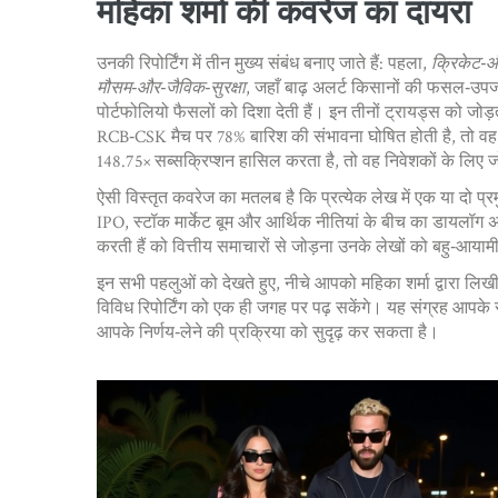
महिका शर्मा की कवरेज का दायरा
उनकी रिपोर्टिंग में तीन मुख्य संबंध बनाए जाते हैं: पहला,
क्रिकेट‑
मौसम‑और‑जैविक‑सुरक्षा
, जहाँ बाढ़ अलर्ट किसानों की फसल‑उपज
पोर्टफोलियो फैसलों को दिशा देती हैं। इन तीनों ट्रायड्स को जोड़
RCB‑CSK मैच पर 78% बारिश की संभावना घोषित होती है, तो वह
148.75× सब्सक्रिप्शन हासिल करता है, तो वह निवेशकों के लिए जो
ऐसी विस्तृत कवरेज का मतलब है कि प्रत्येक लेख में एक या दो प्र
IPO, स्टॉक मार्केट बूम और आर्थिक नीतियां
के बीच का डायलॉग अ
करती हैं
को वित्तीय समाचारों से जोड़ना उनके लेखों को बहु‑आयामी 
इन सभी पहलुओं को देखते हुए, नीचे आपको महिका शर्मा द्वारा ल
विविध रिपोर्टिंग को एक ही जगह पर पढ़ सकेंगे। यह संग्रह आपके 
आपके निर्णय‑लेने की प्रक्रिया को सुदृढ़ कर सकता है।