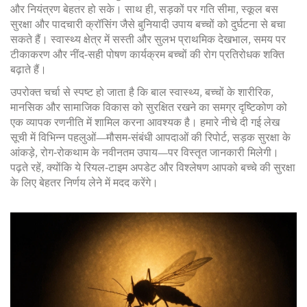
और नियंत्रण बेहतर हो सके। साथ ही, सड़कों पर गति सीमा, स्कूल बस
सुरक्षा और पादचारी क्रॉसिंग जैसे बुनियादी उपाय बच्चों को दुर्घटना से बचा
सकते हैं। स्वास्थ्य क्षेत्र में सस्ती और सुलभ प्राथमिक देखभाल, समय पर
टीकाकरण और नींद‑सही पोषण कार्यक्रम बच्चों की रोग प्रतिरोधक शक्ति
बढ़ाते हैं।
उपरोक्त चर्चा से स्पष्ट हो जाता है कि
बाल स्वास्थ्य
,
बच्चों के शारीरिक,
मानसिक और सामाजिक विकास को सुरक्षित रखने का समग्र दृष्टिकोण
को
एक व्यापक रणनीति में शामिल करना आवश्यक है। हमारे नीचे दी गई लेख
सूची में विभिन्न पहलुओं—मौसम‑संबंधी आपदाओं की रिपोर्ट, सड़क सुरक्षा के
आंकड़े, रोग‑रोकथाम के नवीनतम उपाय—पर विस्तृत जानकारी मिलेगी।
पढ़ते रहें, क्योंकि ये रियल‑टाइम अपडेट और विश्लेषण आपको बच्चे की सुरक्षा
के लिए बेहतर निर्णय लेने में मदद करेंगे।