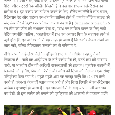
जरूरी है। इसी तरह,
आईपीएल
,
इंडियन प्रीमियर लीग, जहाँ तेज़ गति वाला
बैटिंग और स्ट्रेटेजिक बॉलिंग मिलती है
ने कई बार 176‑रन‑इंस्टैंसेज को
दर्शाया है। इस स्कोर को हासिल करने के लिए
बैटिंग रणनीति
में शॉट चयन,
रिटेनशन रेट और पार्टनर रन‑शेयरिंग शामिल होते हैं, जबकि बॉलिंग साइड को
कंट्रोल
और
वैरिएशन
पर फोकस करना पड़ता है। Semantic triples: "176
रन टीम को जीत की संभावना देता है", "176 रन हासिल करने के लिए सही
बैटिंग रणनीति चाहिए", "आईपीएल में 176 रन अक्सर पिच के सहायक होने से
जुड़े होते हैं". इन कनेक्शनों से यह साफ़ हो जाता है कि स्कोर केवल अंकों का
खेल नहीं, बल्कि टैक्टिकल फैसलों का भी परिणाम है.
नीचे आपको कई लेख मिलेंगे जहाँ हमने 176 रन के विभिन्न पहलुओं को
निकाला है – चाहे वह आईपीएल के हाई‑स्कोर मैच हों, वर्ल्ड कप की यादगार
पारी, या भारतीय टीम की आख़िरी सफलताओं की झलक। प्रत्येक कहानी में
खिलाड़ी की इनिंग, पिच की रिपोर्ट और कोच की टिप्स को मिलाकर एक संपूर्ण
परिप्रेक्ष्य दिया गया है। पढ़ते‑पढ़ते आप यह समझ पाएँगे कि 176 रन कैसे
बनते हैं, कौन‑से गेंदबाज़ी प्लान काम आते हैं और किस स्थिति में रन‑रिटेनशन
अधिक महत्त्वपूर्ण हो जाता है। इन जानकारियों के बाद आप अगली बार जब
मैच देखें, तो इस स्कोर को बनाने की प्रक्रिया को आसानी से पहचान पाएँगे।