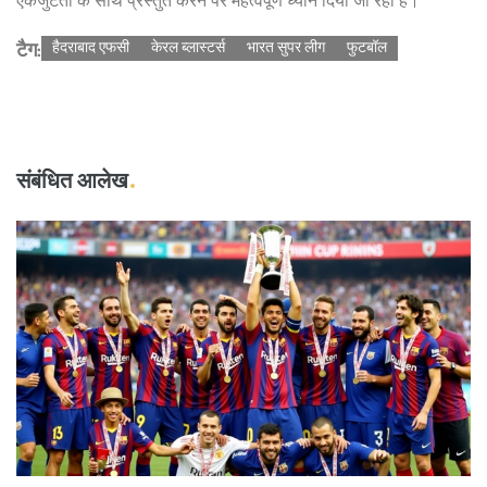
एकजुटता के साथ प्रस्तुत करने पर महत्वपूर्ण ध्यान दिया जा रहा है।
टैग:
हैदराबाद एफसी
केरल ब्लास्टर्स
भारत सुपर लीग
फुटबॉल
संबंधित आलेख