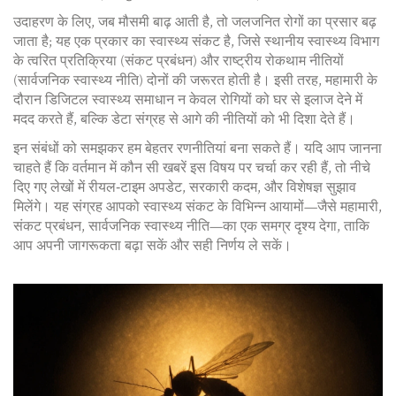
उदाहरण के लिए, जब मौसमी बाढ़ आती है, तो जलजनित रोगों का प्रसार बढ़
जाता है; यह एक प्रकार का स्वास्थ्य संकट है, जिसे स्थानीय स्वास्थ्य विभाग
के त्वरित प्रतिक्रिया (संकट प्रबंधन) और राष्ट्रीय रोकथाम नीतियों
(सार्वजनिक स्वास्थ्य नीति) दोनों की जरूरत होती है। इसी तरह, महामारी के
दौरान डिजिटल स्वास्थ्य समाधान न केवल रोगियों को घर से इलाज देने में
मदद करते हैं, बल्कि डेटा संग्रह से आगे की नीतियों को भी दिशा देते हैं।
इन संबंधों को समझकर हम बेहतर रणनीतियां बना सकते हैं। यदि आप जानना
चाहते हैं कि वर्तमान में कौन सी खबरें इस विषय पर चर्चा कर रही हैं, तो नीचे
दिए गए लेखों में रीयल‑टाइम अपडेट, सरकारी कदम, और विशेषज्ञ सुझाव
मिलेंगे। यह संग्रह आपको स्वास्थ्य संकट के विभिन्न आयामों—जैसे महामारी,
संकट प्रबंधन, सार्वजनिक स्वास्थ्य नीति—का एक समग्र दृश्य देगा, ताकि
आप अपनी जागरूकता बढ़ा सकें और सही निर्णय ले सकें।