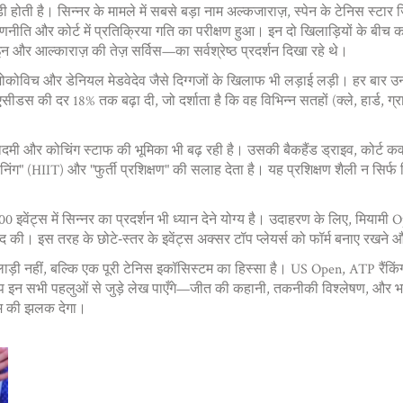
ुड़ी होती है। सिन्नर के मामले में सबसे बड़ा नाम
अल्कजाराज़
,
स्पेन के टेनिस स्टार
नीति और कोर्ट में प्रतिक्रिया गति का परीक्षण हुआ। इन दो खिलाड़ियों के बीच क
और आल्काराज़ की तेज़ सर्विस—का सर्वश्रेष्ठ प्रदर्शन दिखा रहे थे।
वाक जोकोविच और डेनियल मेडवेदेव जैसे दिग्गजों के खिलाफ भी लड़ाई लड़ी। हर बार
ीडस की दर 18% तक बढ़ा दी, जो दर्शाता है कि वह विभिन्न सतहों (क्ले, हार्ड, ग्रा
स अकादमी और कोचिंग स्टाफ की भूमिका भी बढ़ रही है। उसकी बैकहैंड ड्राइव, कोर्ट कव
ंग" (HIIT) और "फुर्ती प्रशिक्षण" की सलाह देता है। यह प्रशिक्षण शैली न सिर्फ सि
और 500 इवेंट्स में सिन्नर का प्रदर्शन भी ध्यान देने योग्य है। उदाहरण के लिए, मिय
द की। इस तरह के छोटे‑स्तर के इवेंट्स अक्सर टॉप प्लेयर्स को फॉर्म बनाए रखने और
़ी नहीं, बल्कि एक पूरी टेनिस इकॉसिस्टम का हिस्सा है। US Open, ATP रैंकिंग, अल्क
प इन सभी पहलुओं से जुड़े लेख पाएँगे—जीत की कहानी, तकनीकी विश्लेषण, और भविष
दम की झलक देगा।