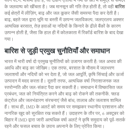
पवन पैटर्न
.
मौसमी हवा
है, जो दक्षिण एशिया में गर्मी के अंत में समुद्र से समंदर
के जलवाष्प को खींचता है। जब मानसून की गति तेज़ होती है, तो वही
बारिश
कई क्षेत्रों में लीज़िंग, बाढ़ और जल कूकर जैसी समस्या पैदा कर देती है।
बाढ़
,
बहते जल द्वारा भूमि या बस्ती में उत्पन्न जलविकल्प
.
जलप्रलय
अक्सर
अत्यधिक बरसात, तेज़ हवाओं या नदियों के किनारे के ढीले बैंकों के कारण
उत्पन्न होती है, जैसा कि हाल ही में कोलकाता में रिकॉर्ड बारिश के बाद देखा
गया।
बारिश से जुड़ी प्रमुख चुनौतियाँ और समाधान
भारत में भारी वर्षा दो प्रमुख चुनौतियों को उजागर करती है: जल अभाव की
अवधि और बाढ़ का जोखिम। एक तरफ, बरसात के मौसम में जलभरण
जलाशयों और नदियों को भर देता है, जो जल आपूर्ति, कृषि सिंचाई और ऊर्जा
उत्पादन में मदद करता है। दूसरी तरफ, अत्यधिक वर्षा निराशाजनक जल
स्तरोन्नति और जल-संकट पैदा कर सकती है। समाधान में
विष्कासित जल
प्रबंधन
,
जल को नियंत्रित करने और बाढ़ को रोकने की तकनीकें
.
फ्लड
कंट्रोल
और जलभंडारण संरचनाएं जैसे बांध, तालाब और जलाशय शामिल
हैं। साथ ही, IMD के अलर्ट को समय पर समझकर स्थानीय प्रशासन और
नागरिक खुद को सुरक्षित रख सकते हैं। उदाहरण के तौर पर, 6 अक्टूबर को
बिहार में IMD द्वारा जारी अत्यधिक वर्षा अलर्ट ने कृषि समुदाय को पूर्व-सतर्क
रहने और फसल बचाव के उपाय अपनाने के लिए प्रेरित किया।