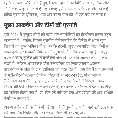
म्यूनिख, डसेलडॉर्फ और हॅम्बुर्ग, जिससे दर्शकों को विभिन्न सांस्कृतिक और
भौगोलिक अनुभव मिलते हैं। इस तरह यूरो 2024 न सिर्फ एक खेल इवेंट है,
बल्कि यूरोप के इतिहास, भाषा और खाना‑पान को भी एक मंच पर लाता है।
मुख्य आकर्षण और टीमों की प्रगति
यूरो 2024 में प्रमुख टीमों की फ़ॉर्म और रणनीतियों का विश्लेषण करना बहुत
महत्वपूर्ण है।
फ़्रांस
,
पिछले यूरोपीय चैम्पियनशिप के विजेता
ने अपने युवा
सितारों को मुख्य भूमिका दी है, जबकि
इटली
,
सुरक्षा‑आधारित खेल शैली के
साथ प्रसिद्ध
भी अपने डिफेन्स को सुधारने की कोशिश कर रहा है। समूह
चरण में
स्पेन, इंग्लैंड और नीदरलैंड्स
जैसे दिग्गज टीमें अक्सर टॉप‑सीडेड
रहती हैं, लेकिन अंडरडॉग्स जैसे स्लोवेनिया या स्विट्ज़रलैंड अक्सर
आश्चर्यजनक जीत के द्वारा तालिका को बदल देते हैं। इस टैग में आप उन मैचों
के प्री‑और‑पोस्ट‑एनालिसिस, खिलाड़ी व चोट‑अपडेट, और कोचिंग
टैक्टिक्स को पाएँगे। यूएफ़ए द्वारा जारी किए गए नियमों में वैरिएबल कार्ड
नियम, वीडियो असिस्टेंट रेफ़री (VAR) का विस्तार और सस्पेंडेड पेनाल्टीज़
को शामिल किया गया है, जो खेल की गति को तेज और दर्शकों को और अधिक
रोमांचक बनाता है।
अब आप तैयार हैं कि नीचे दी गई सामग्री में डुबकी लगाएँ। यहाँ यूरो 2024 के
नवीनतम मैच रिपोर्ट, टीम‑विश्लेषण, खिलाड़ी‑इंटरव्यू, और