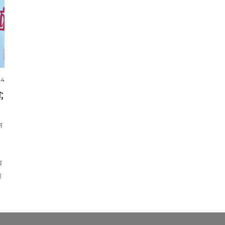
24
;
ल
व
े।