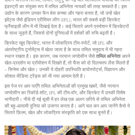
दक्षिण भारतीय सिनेमा
,
तमिल, तेलुगु, कन्नड़ और मलयालम भाषाओं की फिल्म
इंडस्ट्री का संयुक्त रूप
में तमिल अभिनेता नायकों की तरह चमकते हैं। इस
उद्योग के कारण उनका फैन बेस कच्चा और गहरा बनता है, जो उन्हें खेल
इवेंट्स जैसे
इंडियन प्रीमियर लीग (IPL)
,
भारत की सबसे बड़ी क्रिकेट
फ्रैंचाइज़ी लीग
में भी दिखाई देता है। कई सितारे अपने प्रमोशन में क्रिकेटरों
के साथ जुड़ते हैं, जिससे दोनों दुनियाओं में दर्शकों की रुचि बढ़ती है।
क्रिकेट खुद
क्रिकेट
,
भारत में लोकप्रिय टीम‑स्पोर्ट, जो IPL और
अंतर्राष्ट्रीय टूर्नामेंट्स में खेला जाता है
के साथ तमिल समुदाय में भी गहरा
स्थान रखता है। इस कारण, जब नरयान जगदेसीन जैसे
तमिल अभिनेता
अपने
खेल‑प्रदर्शन या प्रॉमोशन में दिखते हैं, तो फैंस को दो दिलचस्प लेंस मिलते हैं
– सिनेमा और खेल। उनकी ये दोहरी उपस्थिति बायोस्पोर्ट्स, विज्ञापन और
सोशल मीडिया ट्रेंड्स को भी नया आयाम देती है।
इस पेज पर आप पाएँगे तमिल अभिनेताओं की प्रमुख खबरें, जैसे नरयान
जगदेसीन का रिकॉर्ड‑शॉट, IPL की टीम‑वॉर, और क्रिकेट में उनकी विशेष
भागीदारी। नीचे दी गई सूची में हर लेख एक अलग ज़रिये से तमिल अभिनेता
की बहु‑आयामी दुनिया को उजागर करता है। आगे चल कर आप जानेंगे कैसे ये
सितारे फ़िल्म, खेल और लोकप्रिय संस्कृति को एक साथ बुनते हैं।