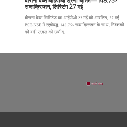
बोराना वेव्स आईपीओ श्रेणी अंतिम — 148.75×
सब्सक्रिप्शन, लिस्टिंग 27 मई
बोराना वेव्स लिमिटेड का आईपीओ 23 मई को आवंटित, 27 मई
BSE‑NSE में सूचीबद्ध, 148.75× सब्सक्रिप्शन के साथ, निवेशकों
को बड़ी उछाल की उम्मीद.