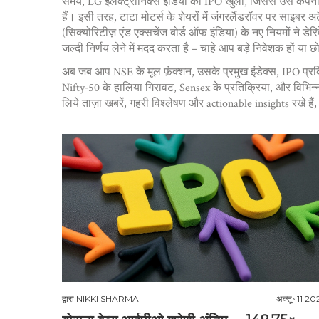
समय, LG इलेक्ट्रॉनिक्स इंडिया का IPO खुला, जिससे उस कंपनी के
हैं। इसी तरह, टाटा मोटर्स के शेयरों में जंगरलैंडरॉवर पर साइब
(सिक्योरिटीज़ एंड एक्सचेंज बोर्ड ऑफ इंडिया) के नए नियमों ने ड
जल्दी निर्णय लेने में मदद करता है – चाहे आप बड़े निवेशक हों या छ
अब जब आप NSE के मूल फ़ंक्शन, उसके प्रमुख इंडेक्स, IPO प्रक्रिय
Nifty‑50 के हालिया गिरावट, Sensex के प्रतिक्रिया, और विभिन्न स
लिये ताज़ा खबरें, गहरी विश्लेषण और actionable insights रखे 
द्वारा
NIKKI SHARMA
अक्तू॰ 11 20