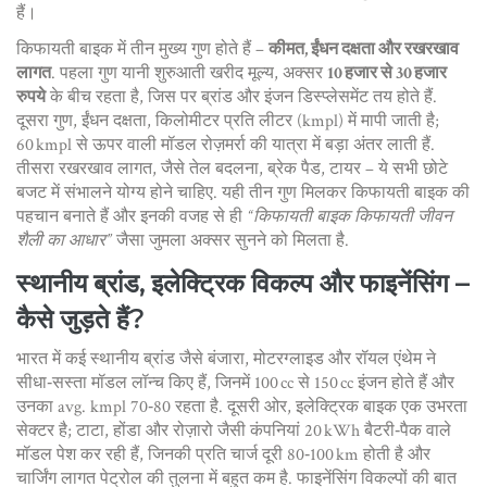
हैं।
किफायती बाइक में तीन मुख्य गुण होते हैं –
कीमत, ईंधन दक्षता और रखरखाव
लागत
. पहला गुण यानी शुरुआती खरीद मूल्य, अक्सर
10 हजार से 30 हजार
रुपये
के बीच रहता है, जिस पर ब्रांड और इंजन डिस्प्लेसमेंट तय होते हैं.
दूसरा गुण, ईंधन दक्षता, किलोमीटर प्रति लीटर (kmpl) में मापी जाती है;
60 kmpl से ऊपर वाली मॉडल रोज़मर्रा की यात्रा में बड़ा अंतर लाती हैं.
तीसरा रखरखाव लागत, जैसे तेल बदलना, ब्रेक पैड, टायर – ये सभी छोटे
बजट में संभालने योग्य होने चाहिए. यही तीन गुण मिलकर किफायती बाइक की
पहचान बनाते हैं और इनकी वजह से ही
“किफायती बाइक किफायती जीवन
शैली का आधार”
जैसा जुमला अक्सर सुनने को मिलता है.
स्थानीय ब्रांड, इलेक्ट्रिक विकल्प और फाइनेंसिंग –
कैसे जुड़ते हैं?
भारत में कई स्थानीय ब्रांड जैसे बंजारा, मोटरग्लाइड और रॉयल एंथेम ने
सीधा‑सस्ता मॉडल लॉन्च किए हैं, जिनमें 100 cc से 150 cc इंजन होते हैं और
उनका avg. kmpl 70‑80 रहता है. दूसरी ओर, इलेक्ट्रिक बाइक एक उभरता
सेक्टर है; टाटा, होंडा और रोज़ारो जैसी कंपनियां 20 kWh बैटरी‑पैक वाले
मॉडल पेश कर रही हैं, जिनकी प्रति चार्ज दूरी 80‑100 km होती है और
चार्जिंग लागत पेट्रोल की तुलना में बहुत कम है. फाइनेंसिंग विकल्पों की बात