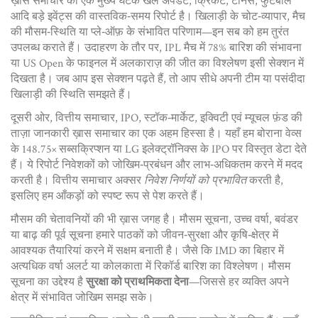
ख़ास समाचार का एक मुख्य घटक
खेल अपडेट
,
क्रिके­ट, टेनिस, फुटबॉल
आदि बड़े इवेंट्स की वास्तविक‑समय रिपोर्ट
है। खिलाड़ी के चोट‑व्यापार, मैच
की मौसम‑स्थिति या प्ले‑ऑफ़ के संभावित परिणाम—इन सब को हम तुरंत
उपलब्ध कराते हैं। उदाहरण के तौर पर, IPL मैच में 78% बारिश की संभावना
या US Open के फाइनल में अलकाराज़ की जीत का विश्लेषण इसी सेक्शन में
दिखता है। जब आप इस सेक्शन पढ़ते हैं, तो आप सीधे अपनी टीम या पसंदीदा
खिलाड़ी की स्थिति समझते हैं।
दूसरी ओर,
वित्तीय समाचार
,
IPO, स्टॉक‑मार्केट, इक्विटी एवं म्यूचल फ़ंड की
ताज़ा जानकारी
ख़ास समाचार का एक अहम हिस्सा है। यहाँ हम बोराना वेव्स
के 148.75× सब्सक्रिप्शन या LG इलेक्ट्रॉनिक्स के IPO पर विस्तृत डेटा देते
हैं। ये रिपोर्ट निवेशकों को जोखिम‑प्रबंधन और लाभ‑अधिकतम करने में मदद
करती है। वित्तीय समाचार अक्सर
निवेश निर्णयों को प्रभावित
करती है,
इसलिए हम आँकड़ों को स्पष्ट रूप से पेश करते हैं।
मौसम की चेतावनियों की भी ख़ास जगह है।
मौसम सूचना
,
उच्च वर्षा, बवंडर
या बाढ़ की पूर्व सूचना
हमारे पाठकों को जीवन‑सुरक्षा और कृषि‑क्षेत्र में
आवश्यक तैयारियां करने में सक्षम बनाती है। जैसे कि IMD का बिहार में
अत्यधिक वर्षा अलर्ट या कोलकाता में रिकॉर्ड बारिश का विश्लेषण। मौसम
सूचना का उद्देश्य है
सुरक्षा को प्राथमिकता देना
—जिससे हर व्यक्ति अपने
क्षेत्र में संभावित जोखिम समझ सके।