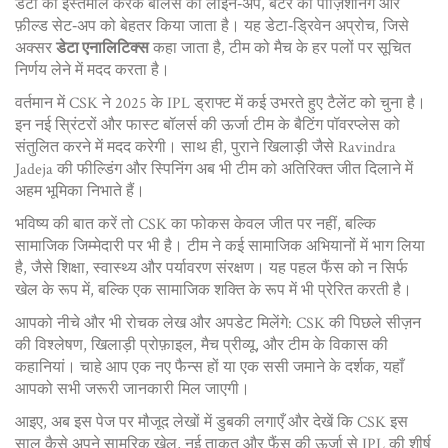
डेटा का इस्तेमाल करके बॉलर्स की लाइन‑अप, बॅटर की पोज़िशनिंग और
फ़ील्ड सेट‑अप को बेहतर किया जाता है। यह डेटा‑ड्रिवेन अप्रोच, जिसे
अक्सर
डेटा एनालिटिक्स
कहा जाता है, टीम को मैच के हर पलों पर सूचित
निर्णय लेने में मदद करता है।
वर्तमान में CSK ने 2025 के IPL ड्राफ्ट में कई उभरते हुए टैलेंट को चुना है।
इन नई स्रिंटरों और फास्ट बॉलर्स की ऊर्जा टीम के बैटिंग पॉवरप्लेस को
संतुलित करने में मदद करेगी। साथ ही, पुराने खिलाड़ी जैसे Ravindra
Jadeja की फील्डिंग और स्पिनिंग अब भी टीम को अतिरिक्त जीत दिलाने में
अहम भूमिका निभाते हैं।
भविष्य की बात करें तो CSK का फोकस केवल जीत पर नहीं, बल्कि
सामाजिक जिम्मेदारी पर भी है। टीम ने कई सामाजिक अभियानों में भाग लिया
है, जैसे शिक्षा, स्वास्थ्य और पर्यावरण संरक्षण। यह पहल फैंस को न सिर्फ
खेल के रूप में, बल्कि एक सामाजिक शक्ति के रूप में भी प्रेरित करती है।
आपको नीचे और भी रोचक लेख और अपडेट मिलेंगे: CSK की पिछले सीज़न
की विश्लेषण, खिलाड़ी प्रोफ़ाइल, मैच प्रीव्यू, और टीम के विकास की
कहानियां। चाहे आप एक नए फैन्स हों या एक ससी जमाने के दर्शक, यहाँ
आपको सभी जरूरी जानकारी मिल जाएगी।
आइए, अब इस पेज पर मौजूद लेखों में डुबकी लगाएँ और देखें कि CSK इस
साल कैसे अपने सामरिक खेल, नई ताकत और फैंस की ऊर्जा से IPL की शीर्ष