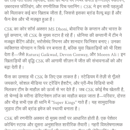
की तेज़ गति वाली क्रिकेट शैली
की मांगों पर निर्भर करती है—तीव्र स्कोरिंग,
ज़बरदस्त फील्डिंग, और रणनीतिक पिच प्लानिंग। CSK ने इन सभी पहलुओं
को मिलाकर कई बार खिताब जीता है, जिससे इसका ब्रांड वैल्यू बढ़ा है और
फैन बेस और भी मज़बूत हुआ है।
CSK का कोर सॉर्स अक्सर
MS Dhoni
,
बोवारिया के कप्तान और भारत के
पूर्व कप्तान, जो CSK के मुख्य स्टार है
रहे हैं। धोनिया की कप्तानी में टीम ने
मजबूत बैटिंग ऑर्डर, भरोसेमंद स्पिनर और शानदार फिनिशर बनाए। उनका
व्यक्तिगत योगदान न सिर्फ रन बनाता है, बल्कि युवा खिलाड़ियों को भी दिशा
देता है—जैसे Ruturaj Gaikwad, Devon Conway, और Moeen Ali। इन
खिलाड़ियों की वृद्धि CSK की आगामी सीज़न में जीत की संभावनाओं को और
बढ़ा देती है।
फैंस का उत्साह भी CSK के लिए एक ताकत है। स्टेडियम में तेज़ी से गूँजते
जयकारे, सोशल मीडिया पर ट्रेंडिंग हैशटैग, और प्री‑मैच विडियो सभी
मिलकर टीम के माहौल को ऊर्जा से भर देते हैं। जब CSK कोई मैच खेलती है,
तो चेन्नई के मरीना डेस्टिनेशन लॉज का माहौल बदल जाता है—परिवार, दोस्त
और भीड़ सभी एक ही ध्वनि में "Super Kings" गाते हैं। यह सामुदायिक
जुड़ाव टीम की ब्रांड इमेज को स्थायी बनाता है।
CSK की रणनीति अक्सर दो मुख्य तत्वों पर आधारित होती है: एक पेशेवर
कोचिंग स्टाफ और दूसरा अनुशासित शारीरिक तैयारी। गहरी विश्लेषणात्मक