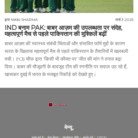
द्वारा
NIKKI SHARMA
मार्च 3 2025
IND बनाम PAK: बाबर आज़म की उपलब्धता पर संदेह,
महत्वपूर्ण मैच से पहले पाकिस्तान की मुश्किलें बढ़ीं
बाबर आज़म की स्वास्थ्य संबंधी चिंताओं और संभावित फॉर्म मुद्दों के कारण
भारत के खिलाफ महत्वपूर्ण मैच से पहले पाकिस्तान के तैयारियों में खलबली
मची। PCB चीफ द्वारा 'किसी भी कीमत पर' जीत की मांग ने तनाव बढ़ा
दिया। बाबर की मौजूदगी के बावजूद टीम की रणनीति पर सवाल उठ रहे हैं,
खासकर दुबई में भारत के मजबूत रिकॉर्ड को देखते हुए।
मेन्यू
हमारे बारे में
सेवा नियम
गोपनीयता नीति
संपर्क करें
DPDP