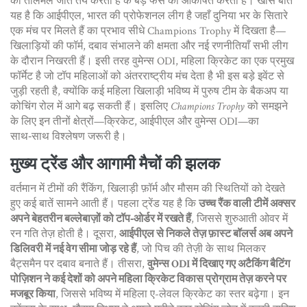
का तालमेल जीत तय करता है
के बड़े फैंस को आकर्षित करता है। खास बात
यह है कि
आईपीएल
,
भारत की प्रोफेशनल लीग है जहाँ दुनिया भर के सितारे
एक मंच पर मिलते हैं
का प्रभाव सीधे Champions Trophy में दिखता है—
खिलाड़ियों की फॉर्म, दबाव संभालने की क्षमता और नई रणनीतियाँ सभी लीग
के दौरान निखरती हैं। इसी तरह
वुमेन्स ODI
,
महिला क्रिकेट का एक प्रमुख
फॉर्मेट है जो टॉप महिलाओं को अंतरराष्ट्रीय मंच देता है
भी इस बड़े इवेंट से
जुड़ी रहती है, क्योंकि कई महिला खिलाड़ी भविष्य में पुरुष टीम के बैकअप या
कोचिंग रोल में आगे बढ़ सकती हैं। इसलिए
Champions Trophy
को समझने
के लिए इन तीनों क्षेत्रों—क्रिकेट, आईपीएल और वुमेन्स ODI—का
साथ‑साथ विश्लेषण जरूरी है।
मुख्य ट्रेंड और आगामी मैचों की झलक
वर्तमान में टीमों की रैंकिंग, खिलाड़ी फ़ॉर्म और मौसम की स्थितियों को देखते
हुए कई बातें सामने आती हैं। पहला ट्रेंड यह है कि
उच्च रैंक वाली टीमें अक्सर
अपने बेहतरीन बल्लेबाज़ों को टॉप‑ओर्डर में रखते हैं
, जिससे शुरुआती ओवर में
रन गति तेज़ होती है। दूसरा,
आईपीएल से निकले तेज़ फ़ास्ट बॉलर्स अब अपने
डिलिवरी में नई वेग सीमा जोड़ रहे हैं
, जो पिच की तेज़ी के साथ मिलकर
बैट्समैन पर दबाव बनाते हैं। तीसरा,
वुमेन्स ODI में दिखाए गए अटैकिंग बैटिंग
पोज़िशन ने कई देशों को अपने महिला क्रिकेट विकास प्रोग्राम तेज़ करने पर
मजबूर किया
, जिससे भविष्य में महिला ए-लेवल क्रिकेट का स्तर बढ़ेगा। इन